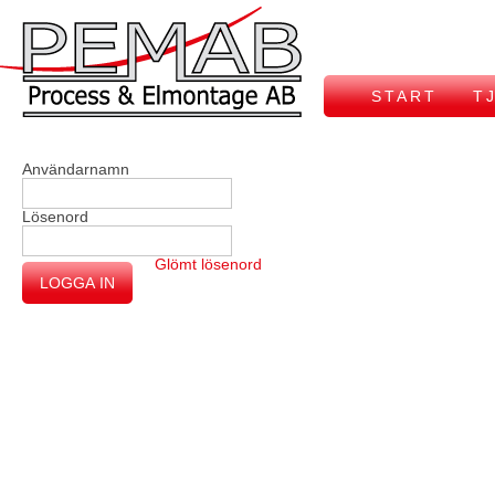
START
T
Användarnamn
Lösenord
Glömt lösenord