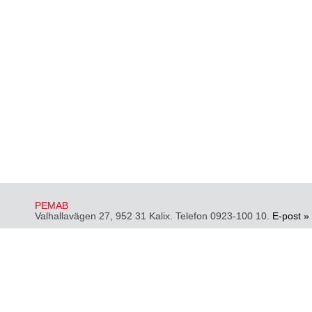
PEMAB
Valhallavägen 27, 952 31 Kalix. Telefon 0923-100 10.
E-post »